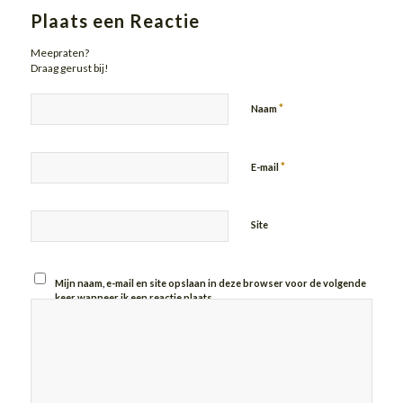
Plaats een Reactie
Meepraten?
Draag gerust bij!
*
Naam
*
E-mail
Site
Mijn naam, e-mail en site opslaan in deze browser voor de volgende
keer wanneer ik een reactie plaats.