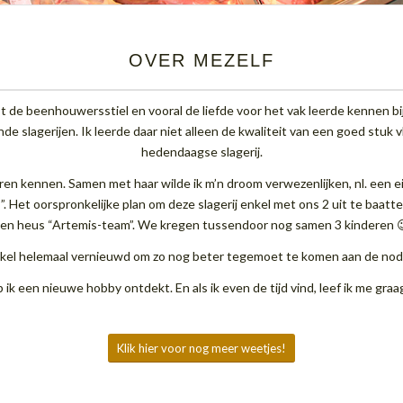
OVER MEZELF
gast de beenhouwersstiel en vooral de liefde voor het vak leerde kennen bi
nde slagerijen. Ik leerde daar niet alleen de kwaliteit van een goed stu
hedendaagse slagerij.
eren kennen. Samen met haar wilde ik m’n droom verwezenlijken, nl. een e
s”. Het oorspronkelijke plan om deze slagerij enkel met ons 2 uit te ba
en heus “Artemis-team”. We kregen tussendoor nog samen 3 kinderen 
kel helemaal vernieuwd om zo nog beter tegemoet te komen aan de nod
 ik een nieuwe hobby ontdekt. En als ik even de tijd vind, leef ik me graag
Klik hier voor nog meer weetjes!