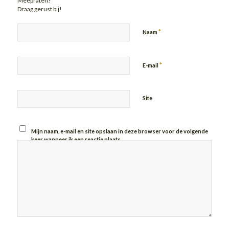
Meepraten?
Draag gerust bij!
*
Naam
*
E-mail
Site
Mijn naam, e-mail en site opslaan in deze browser voor de volgende
keer wanneer ik een reactie plaats.