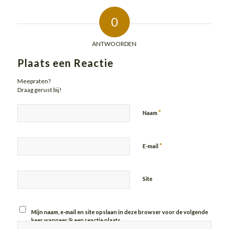
0
ANTWOORDEN
Plaats een Reactie
Meepraten?
Draag gerust bij!
*
Naam
*
E-mail
Site
Mijn naam, e-mail en site opslaan in deze browser voor de volgende
keer wanneer ik een reactie plaats.