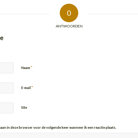
0
ANTWOORDEN
ie
*
Naam
*
E-mail
Site
slaan in deze browser voor de volgende keer wanneer ik een reactie plaats.