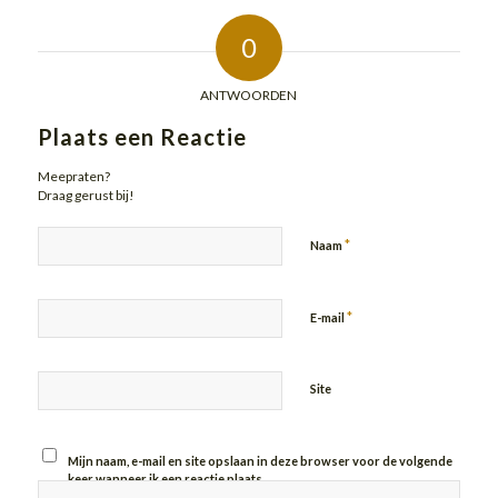
0
ANTWOORDEN
Plaats een Reactie
Meepraten?
Draag gerust bij!
*
Naam
*
E-mail
Site
Mijn naam, e-mail en site opslaan in deze browser voor de volgende
keer wanneer ik een reactie plaats.