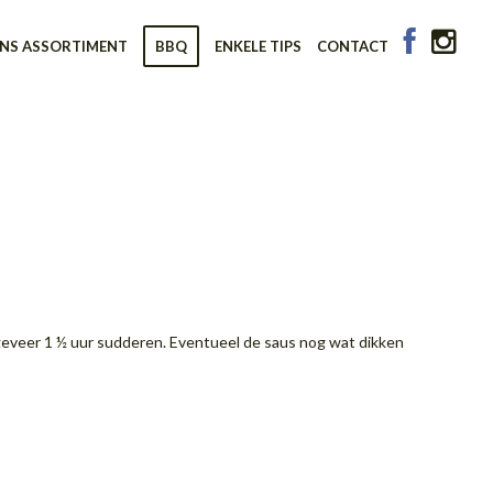
NS ASSORTIMENT
BBQ
ENKELE TIPS
CONTACT
ongeveer 1 ½ uur sudderen. Eventueel de saus nog wat dikken